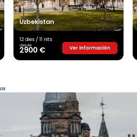
Uzbekistan
12 dies / 11 nits
desde
Ver información
2900 €
dos