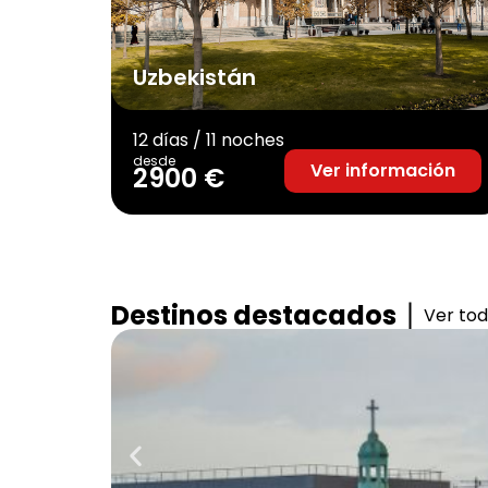
Uzbekistán
12 días / 11 noches
desde
Ver información
2900 €
Destinos destacados
Ver to